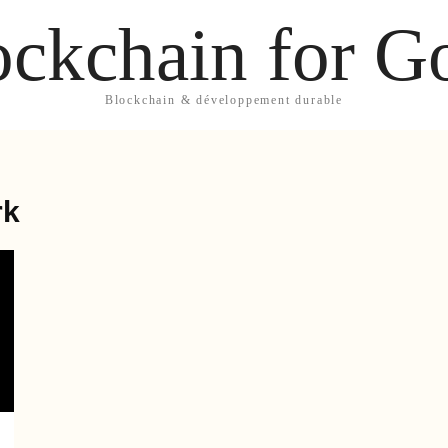
ockchain for G
Blockchain & développement durable
rk