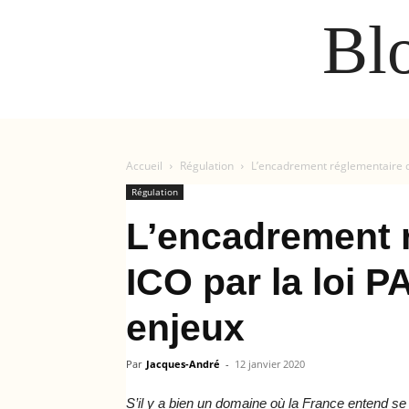
Bl
Accueil
Régulation
L’encadrement réglementaire de
Régulation
L’encadrement 
ICO par la loi 
enjeux
Par
Jacques-André
-
12 janvier 2020
S’il y a bien un domaine où la France entend s